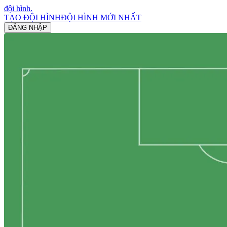
đội hình
.
TẠO ĐỘI HÌNH
ĐỘI HÌNH MỚI NHẤT
ĐĂNG NHẬP