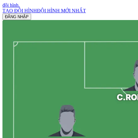
đội hình
.
TẠO ĐỘI HÌNH
ĐỘI HÌNH MỚI NHẤT
ĐĂNG NHẬP