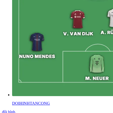
DOIHINHTANCONG
đội hình
.