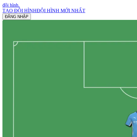
đội hình
.
TẠO ĐỘI HÌNH
ĐỘI HÌNH MỚI NHẤT
ĐĂNG NHẬP