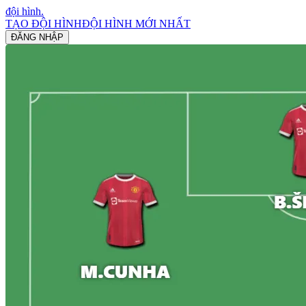
đội hình
.
TẠO ĐỘI HÌNH
ĐỘI HÌNH MỚI NHẤT
ĐĂNG NHẬP