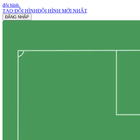
đội hình
.
TẠO ĐỘI HÌNH
ĐỘI HÌNH MỚI NHẤT
ĐĂNG NHẬP