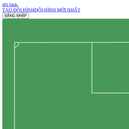
đội hình
.
TẠO ĐỘI HÌNH
ĐỘI HÌNH MỚI NHẤT
ĐĂNG NHẬP