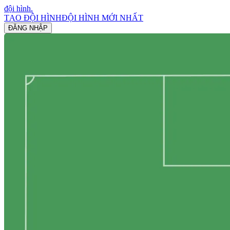
đội hình
.
TẠO ĐỘI HÌNH
ĐỘI HÌNH MỚI NHẤT
ĐĂNG NHẬP