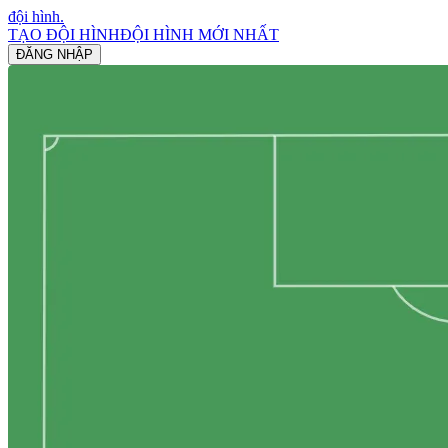
đội hình
.
TẠO ĐỘI HÌNH
ĐỘI HÌNH MỚI NHẤT
ĐĂNG NHẬP