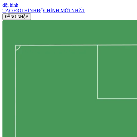
đội hình
.
TẠO ĐỘI HÌNH
ĐỘI HÌNH MỚI NHẤT
ĐĂNG NHẬP