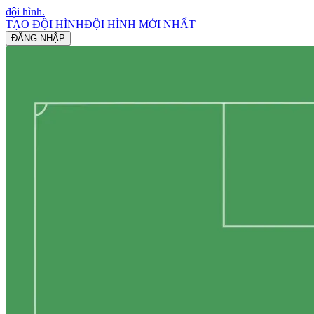
đội hình
.
TẠO ĐỘI HÌNH
ĐỘI HÌNH MỚI NHẤT
ĐĂNG NHẬP