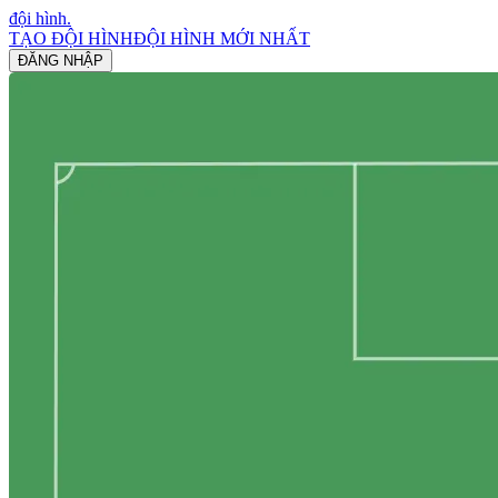
đội hình
.
TẠO ĐỘI HÌNH
ĐỘI HÌNH MỚI NHẤT
ĐĂNG NHẬP