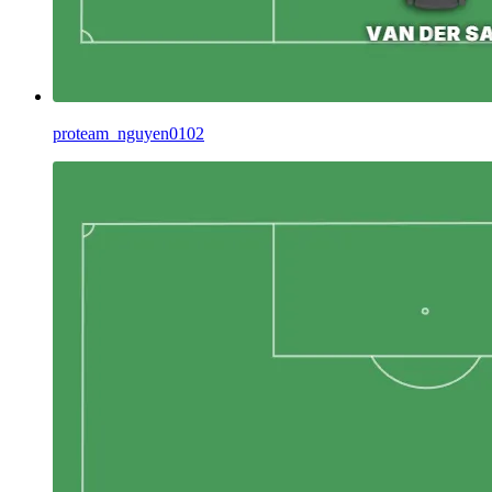
proteam_nguyen0102