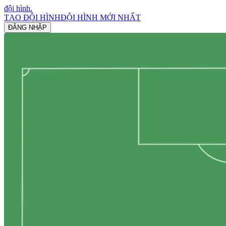
đội hình
.
TẠO ĐỘI HÌNH
ĐỘI HÌNH MỚI NHẤT
ĐĂNG NHẬP