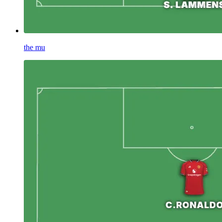
the mu