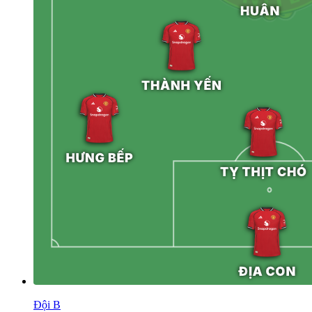
Đội B