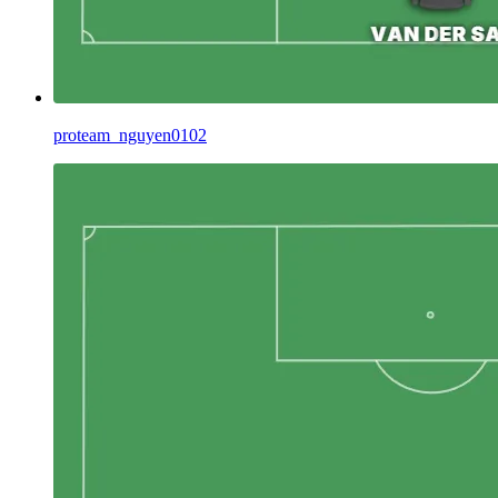
proteam_nguyen0102