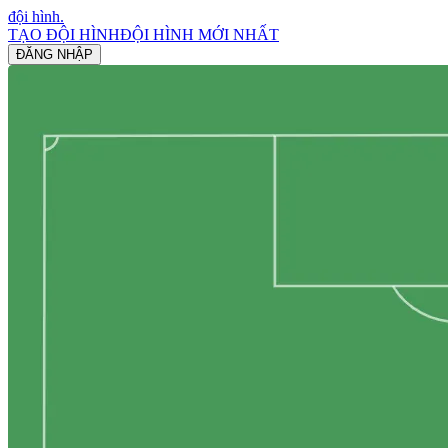
đội hình
.
TẠO ĐỘI HÌNH
ĐỘI HÌNH MỚI NHẤT
ĐĂNG NHẬP