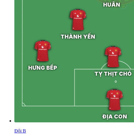
Đội B