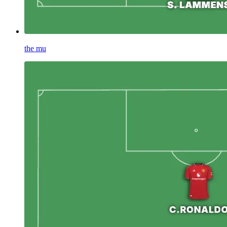
the mu