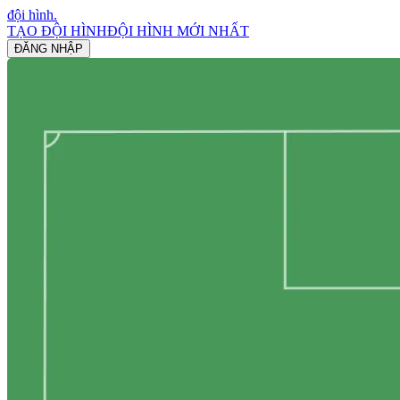
đội hình
.
TẠO ĐỘI HÌNH
ĐỘI HÌNH MỚI NHẤT
ĐĂNG NHẬP