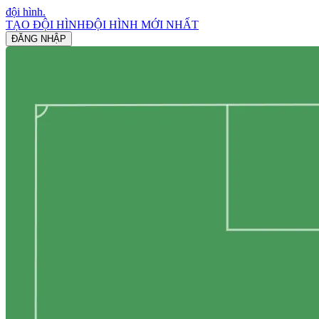
đội hình
.
TẠO ĐỘI HÌNH
ĐỘI HÌNH MỚI NHẤT
ĐĂNG NHẬP