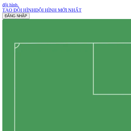
đội hình
.
TẠO ĐỘI HÌNH
ĐỘI HÌNH MỚI NHẤT
ĐĂNG NHẬP