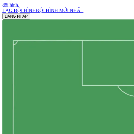
đội hình
.
TẠO ĐỘI HÌNH
ĐỘI HÌNH MỚI NHẤT
ĐĂNG NHẬP