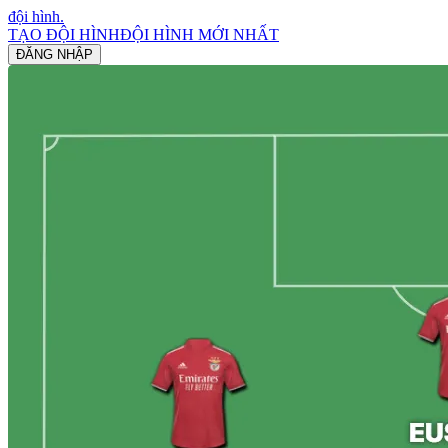
đội hình
.
TẠO ĐỘI HÌNH
ĐỘI HÌNH MỚI NHẤT
ĐĂNG NHẬP