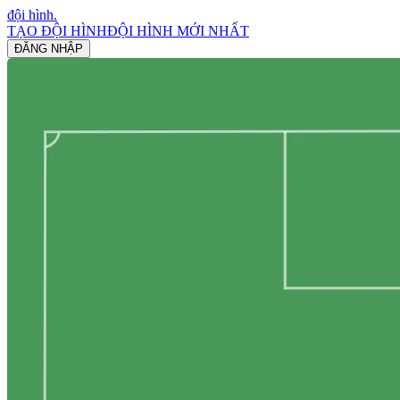
đội hình
.
TẠO ĐỘI HÌNH
ĐỘI HÌNH MỚI NHẤT
ĐĂNG NHẬP