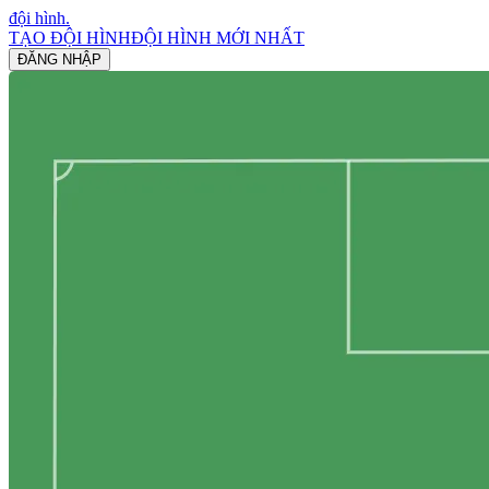
đội hình
.
TẠO ĐỘI HÌNH
ĐỘI HÌNH MỚI NHẤT
ĐĂNG NHẬP