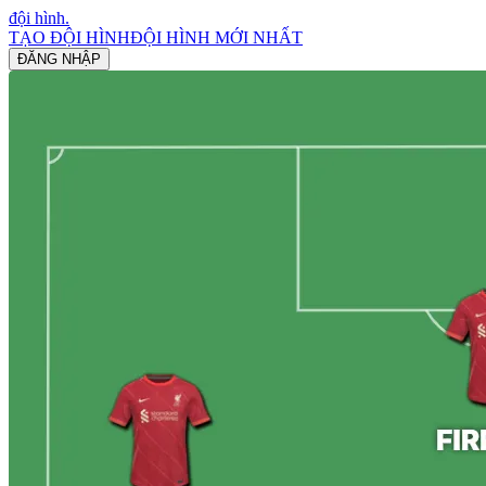
đội hình
.
TẠO ĐỘI HÌNH
ĐỘI HÌNH MỚI NHẤT
ĐĂNG NHẬP