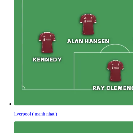
liverpool ( manh nhat )