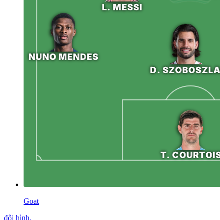
Goat
đội hình
.