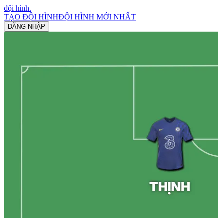
đội hình
.
TẠO ĐỘI HÌNH
ĐỘI HÌNH MỚI NHẤT
ĐĂNG NHẬP