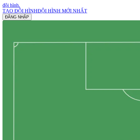
đội hình
.
TẠO ĐỘI HÌNH
ĐỘI HÌNH MỚI NHẤT
ĐĂNG NHẬP