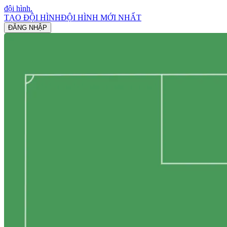
đội hình
.
TẠO ĐỘI HÌNH
ĐỘI HÌNH MỚI NHẤT
ĐĂNG NHẬP