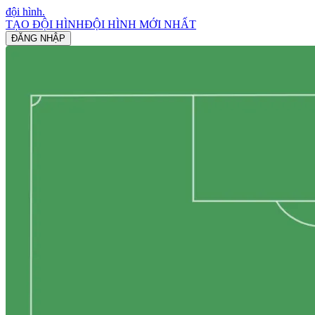
đội hình
.
TẠO ĐỘI HÌNH
ĐỘI HÌNH MỚI NHẤT
ĐĂNG NHẬP