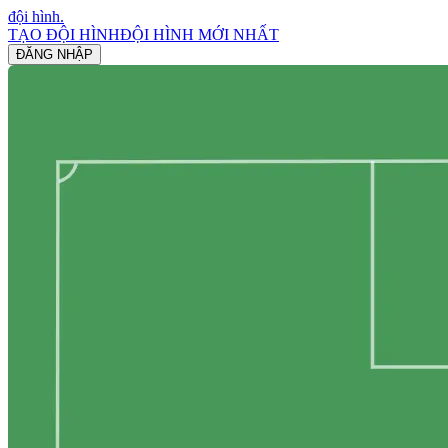
đội hình
.
TẠO ĐỘI HÌNH
ĐỘI HÌNH MỚI NHẤT
ĐĂNG NHẬP