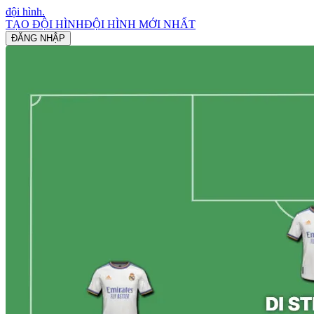
đội hình
.
TẠO ĐỘI HÌNH
ĐỘI HÌNH MỚI NHẤT
ĐĂNG NHẬP