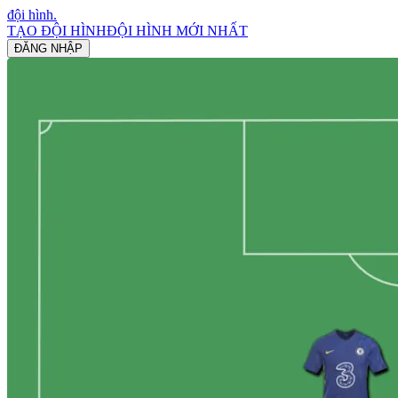
đội hình
.
TẠO ĐỘI HÌNH
ĐỘI HÌNH MỚI NHẤT
ĐĂNG NHẬP