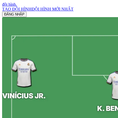
đội hình
.
TẠO ĐỘI HÌNH
ĐỘI HÌNH MỚI NHẤT
ĐĂNG NHẬP