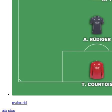
realmarid
đội hình
.